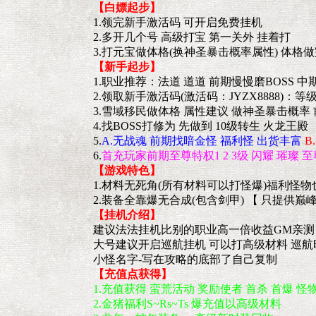
【白嫖起步】
1.领完新手激活码 可开启免费挂机
2.多开几个号 高级打宝 第一关外 挂着打
3.打元宝做体格(换神圣暴击概率属性) 体格做
【新手起步】
1.职业推荐：法道 道道 前期慢慢磨BOSS 中期
2.领取新手激活码(激活码：JYZX8888)：
3.雪域移民做体格 属性建议 做神圣暴击概率
4.找BOSS打修为 先做到 10级转生 火龙王殿
5.
A.无战魂 前期找暗金怪 福利怪 出货丰富
B
6.
首充玩家前期至尊特权1 2 3级 闪耀 璀璨 
【游戏特色】
1.材料无死角(所有材料可以打怪爆)福利怪
2.装备全靠爆无合成(包含剑甲) 【 只提供
【挂机介绍】
建议法法挂机比别的职业高一倍收益GM亲测
大号建议开启巡航挂机 可以打高级材料 巡航时 
小怪名字-写在攻略的底部了自己复制
【充值点获得】
1.充值获得 蛮荒活动 奖励使者 首杀 首爆 怪
2.金猪福利S~Rs~Ts 爆充值以高级材料