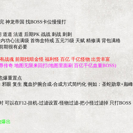
完 神龙帝国 找BOSS卡位慢慢打
 道道 法道 后期PK 战战 刺战 刺刺
等级内功心法满级 首饰盒特戒 五元75级 天赋 精修满 背包满格
 前期很有必要
.有战魂 前期找暗金怪 福利怪 百亿 千亿怪物 出货丰富
至尊传奇 地图无限来回打(地图里面刷 百亿千亿血量BOSS)
物也爆重置点
巅峰 邪眼 复生 魔血护腕合成-合成方式简约化 例如：圣蛇勋章+巅
可以在F12-挂机-过滤设置-怪物过滤-把小怪过滤掉 只打BOSS
物爆出