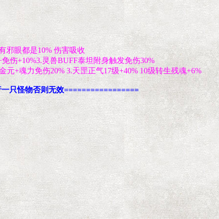
所有邪眼都是10% 伤害吸收
免伤+10%3.灵兽BUFF泰坦附身触发免伤30%
级金元+魂力免伤20
% 3.天罡正气17级+40% 10级转生残魂+6%
只怪物否则无效=================