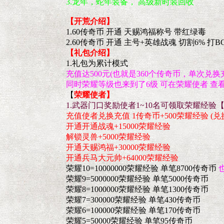
3.龙年，蛇年装备， 高级新时装回收
【开荒介绍】
1.60传奇币 开通 天赐鸿福称号 带红绿毒
2.60传奇币 开通 主号+英雄战魂 切割6% 打B
【礼包介绍】
1.礼包为累计模式
充值达500元(也就是360个传奇币，单次兑换
同时荣耀等级也来到了6级 可在荣耀使者 查看
【
荣耀使者】
1.武器门口奖励使者1~10名可领取荣耀经
充值使者兑换充值 1传奇币+500荣耀经验 
开通开通战魂+15000荣耀经验
解锁灵兽+5000荣耀经验
开通天赐鸿福+30000荣耀经验
开通兵马大元帅+64000荣耀经验
荣耀10=10000000荣耀经验 单笔8700传奇币
荣耀9=5000000荣耀经验 单笔5000传奇币
荣耀8=1000000荣耀经验 单笔1300传奇币
荣耀7=300000荣耀经验 单笔430传奇币
荣耀6=100000荣耀经验 单笔170传奇币
荣耀5=50000荣耀经验 单笔95传奇币