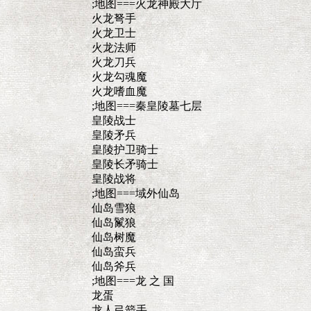
;地图===火龙神殿大厅
火龙弩手
火龙卫士
火龙法师
火龙刀兵
火龙勾魂魔
火龙嗜血魔
;地图===秦皇陵墓七层
皇陵战士
皇陵矛兵
皇陵护卫骑士
皇陵长矛骑士
皇陵战将
;地图===域外仙岛
仙岛雪狼
仙岛鬣狼
仙岛树魔
仙岛蛮兵
仙岛斧兵
;地图===龙 之 国
龙蛋
龙人弓箭手