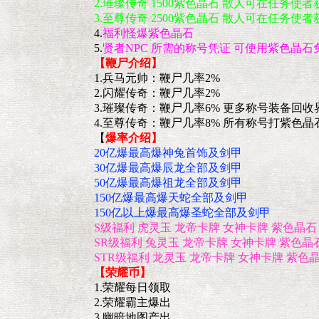
2.璀璨传奇 1500紫色晶石 散人可在任务使者
3.至尊传奇 2500紫色晶石 散人可在任务使者
4.
福利怪爆紫色晶石
5.
贤者NPC 所需的称号凭证 可使用紫色晶石
【鞭尸介绍】
1.兵马元帅：鞭尸几率2%
2.闪耀传奇：鞭尸几率2%
3.璀璨传奇：鞭尸几率6% 更多称号装备回收
4.至尊传奇：鞭尸几率8% 所有称号打紫色
【
爆率介绍】
20亿爆最高爆神兔首饰及剑甲
30亿爆最高爆辰龙全部及剑甲
50亿爆最高爆祖龙全部及剑甲
150亿爆最高爆天蛇全部及剑甲
150亿以上爆最高爆圣蛇全部及剑甲
S级福利 虎灵玉 龙帝卡牌 女神卡牌 紫色晶
SR级福利 兔灵玉 龙帝卡牌 女神卡牌 紫色
STR级福利 龙灵玉 龙帝卡牌 女神卡牌 紫
【
荣耀币】
1.荣耀每日领取
2.荣耀霸主爆出
3.幽暗地图产出